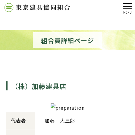
メ
MENU
ニ
ュ
ー
組合員詳細ページ
（株）加藤建具店
代表者
加藤 大三郎