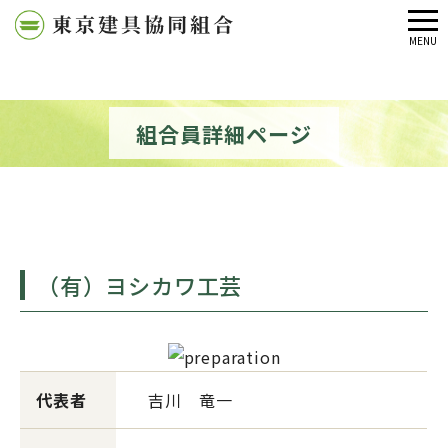
メ
MENU
ニ
ュ
ー
組合員詳細ページ
（有）ヨシカワ工芸
代表者
吉川 竜一